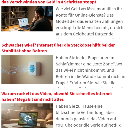
das Verschwinden von Geld in 4 Schritten stoppt
Unterseekabel diskutieren. Sie
Wie viel Geld verlässt monatlich Ihr
erfahren, wie Glasfasern
Konto für Online-Dienste? Das
funktionieren, was das Verlegen von
Modell der dauerhaften Zahlungen
Schiffen erfordert und wie sich die
erschöpft die Menschen oft, da sich
Tiefen der Ozeane zu einem
aus dem Geldbeutel Dutzende
geopolitischen Schlachtfeld
kleiner Beträge ansammeln, die sich
entwickelt haben.
Schwaches Wi-Fi? Internet über die Steckdose hilft bei der
allmählich zu unerwartet hohen
Stabilität ohne Bohren
Summen aufsummieren. Im Text
Haben Sie in der Etage oder im
stützen wir uns auf frische Daten aus
Schlafzimmer eine „tote Zone“, wo
dem Jahr 2026, zeigen den enormen
das Wi-Fi nicht hinkommt, und
Unterschied zwischen unseren
Bohren in die Wände kommt nicht in
Schätzungen und der Realität und
Frage? Erfahren Sie, wie Sie die
bieten vier konkrete Schritte an, um
Elektroinstallationen, die Sie bereits
Ihre Ausgaben etwas besser unter
Warum ruckelt das Video, obwohl Sie schnelles Internet
in Ihren Wänden haben, für die
Kontrolle zu haben.
haben? Megabit sind nicht alles
Datenübertragung über das
Haben Sie zu Hause eine
Stromnetz nutzen können. In diesem
blitzschnelle Verbindung, aber
Artikel zeigen wir Ihnen, wie ein
dennoch pausiert das Video auf
moderner Powerline-Adapter
YouTube oder die Serie auf Netflix
funktioniert, warum er mit 4K-