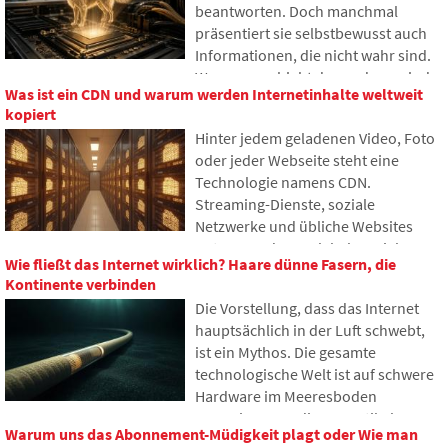
beantworten. Doch manchmal
präsentiert sie selbstbewusst auch
Informationen, die nicht wahr sind.
Warum geschieht das und was sind
Was ist ein CDN und warum werden Internetinhalte weltweit
sogenannte KI-Halluzinationen? Im
kopiert
Artikel erklären wir, wie große
Hinter jedem geladenen Video, Foto
Sprachmodelle funktionieren,
oder jeder Webseite steht eine
warum sie gelegentlich falsche
Technologie namens CDN.
Antworten generieren und wie
Streaming-Dienste, soziale
Entwickler versuchen, dieses
Netzwerke und übliche Websites
Problem nach und nach zu
nutzen es, dennoch haben viele
begrenzen.
Wie fließt das Internet wirklich? Haare dünne Fasern, die
Menschen noch nie davon gehört. Im
Kontinente verbinden
Artikel erklären wir, wofür diese
Die Vorstellung, dass das Internet
Abkürzung steht, wie sie
hauptsächlich in der Luft schwebt,
funktioniert, warum Internetinhalte
ist ein Mythos. Die gesamte
an verschiedenen Orten der Welt
technologische Welt ist auf schwere
gespeichert werden und warum das
Hardware im Meeresboden
heutige Internet kaum ohne sie
angewiesen. In diesem Artikel
auskommt.
Warum uns das Abonnement-Müdigkeit plagt oder Wie man
werden wir die Technologie der